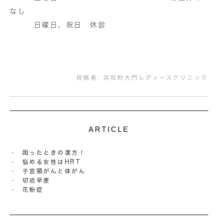
なし
日曜日、祝日 休診
投稿者:
浜松町大門レディースクリニック
ARTICLE
困ったときの漢方！
悩める女性はHRT
子宮頸がんと体がん
切迫早産
花粉症