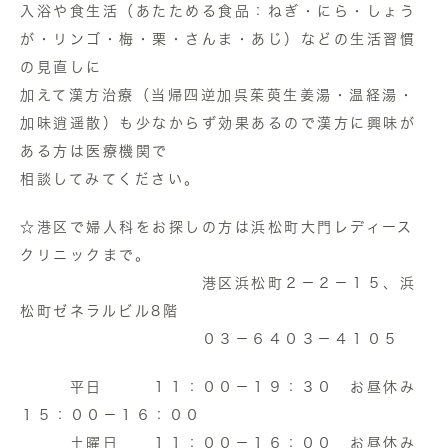
入浴や食生活（あたためる食品：ねぎ・にら・しょう
が・リンゴ・梅・栗・さんま・あじ）などの生活習慣
の見直しに
加えて漢方治療（当帰四逆加呉茱萸生姜湯・温経湯・
加味逍遥散）も少なからず効果あるので漢方に興味が
ある方は医療機関で
相談してみてください。
☆港区で婦人科をお探しの方は浜松町大門レディース
クリニックまで。
港区浜松町２－２－１５、浜
松町ゼネラルビル8階
０３－６４０３－４１０５
平日 １１：００－１９：３０ お昼休み
１５：００－１６：００
土曜日 １１：００－１６：００ お昼休み